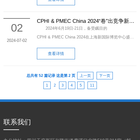
新进行了热烈研讨。 成都丽凯公司市场部总监、
快发展。 刘斌研究员表示，成都丽凯手性有限公
硕士生导师葛真真向西华大学师生介绍了公司在手性试
司将依据天府新区的新一轮规划指引，积极推动手性技
剂、电子化学品、化学原料药及中间体的最新科研成
CPHI & PMEC China 2024“卷”出竞争新局
术工业化在新质生产力中的表现，为助力西部科学城的
02
面
果，以及公司与西华大学正在开展的合作项目进展。王
2024年6月19日-21日，备受瞩目的
高质量发展做出更大贡献。 四川天府新区智能制
周玉院长对成都丽凯--西华大学多年的紧密合作表示满
CPHI & PMEC China 2024在上海新国际博览中心盛大
2024-07-02
造局、四川天府新区科学技术局及成都丽凯手性技术有
意，希望双方把更多的创新项目纳入双方的合作工作
开幕。此次盛会汇聚了全球医药产业的精英，共同探讨
限公司相关人员参加调研。
中，积极为服务生物医药产业做出更多更好的贡献。
查看详情
医药产业的创新发展之路，为医药行业的未来注入新的
成都丽凯公司是西华大学的教学实习基地，十年来，
活力。此次展会规模宏大，参展企业众多，展品内容深
（综合管理部
双方从科研项目、学生实习培养、分析测试到质量研究
度覆盖医药行业产业链，为全球医药产业的交流与发展
总共有 52 篇记录 这是第 2 页
上一页
下一页
供稿）
等展开了多层次、多形式的产学研合作，实现了校企资
提供了重要的平台。 展会现场，成都丽凯以专业的
1
2
3
4
5
11
源的交叉融合和优势互补。 公司研发部高级主管陈
技术实力和卓越的产品质量吸引了众多新老客户的目
宇参与了相关交流活动。
光。公司展示了酒石酸衍生物系列、手性胺系列、药物
中间体系列等重要产品，以及产品销售的业务范围。展
位上人头攒动，来自四面八方的客户纷纷驻足咨询。不
联系我们
仅体现了我们公司在手性化学领域的领先地位，也展示
了公司对创新和质量的不懈追求。 在与新老客户的