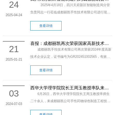
24
进行调研
与知识，营造“人人讲安全、个个会应急”的浓厚氛围。
2025年4月18日，四川天府新区智能制造局分管
本次比赛有来自成都有机系统的科技发展部、各事业
负责同志一行莅临成都丽凯手性技术有限公司进行现场
2025-04-24
部、管理部门、分析测试部门及各控股公司等10个参赛
调研活动。公司副总经理刘斌研究员全程对接调研，详
队伍，竞赛内容涵盖安全生产法规、操作规程、应急处
查看详情
细介绍了成都丽凯创新能力建设情况及新技术、新材料
置、风险辨识等多个方面，旨在通过竞赛提升广大员工
的产业转化最新进展，陪同参观了公司不对称合成实验
的安全意识和安全技能。 丽凯公司参赛队员在比赛
室、电子化学实验室及分析检测实验室等运行设施。在
喜报：成都丽凯再次荣获国家高新技术企
21
中展现出对安全知识的熟练掌握和团队协作精神，最终
业认定
随后的座谈会上，双方围绕“专精特新”中小企业发展议
成都丽凯手性技术有限公司再次荣获2024年度高新
以总分2050分摘得桂冠。这一佳绩充分体现了丽凯公司
题进行了深入的交流与探讨。 天府新区智能制造
技术企业认定，证书编号为GR202451002565，有效期
2025-01-21
对安全生产的高度重视以及在安全管理建设方面取得的
局分管负责同志介绍了新区工业企业近年发展势头，肯
为三年。 自2008年首次荣获高新技术企业资质以
进步。 此次夺冠是对丽凯公司安全管理工作的一次
定了成都丽凯公司入住西部（成都）科学城后，在前沿
查看详情
来，成都丽凯不断迎来一个个关键的发展里程碑。充分
肯定和鼓励。我们希望把全员安全生产责任意识传递给
手性技术及其工业应用上取得的优异成绩，对公司未来
展现了公司在手性技术、药学及电子化学等领域的韧性
每一位职工，真正做到“人人讲安全，个个会应急”。
布局半导体化学品产业化发展给予了高度的关注。
和实力，激励我们不断向“专精特新小巨人”的发展目标
西华大学理学院院长王周玉教授率队来成
03
天府新区智能制造局分管负责同志表示，成都丽凯手
都丽凯公司科研交流
迈进。 公司将继续秉承“创新、绿色、共享”的发展
6月26日，西华大学理学院院长王周玉教授率师生
性技术有限公司作为省级专精特新中小企业，其市场定
理念，致力于创造手性技术更多更好的工业应用场景，
二十余人，来成都丽凯公司手性药物绿色制造工程技术
2024-07-03
位与国家对专精特新细分领域的发展战略高度契合，天
为行业的持续发展赋智、赋值、赋能做出更大的贡献。
研究中心参观交流，双方就绿色制药问题导向的科研创
府新区将一如既往支持成都丽凯向“小巨人”企业方向加
查看详情