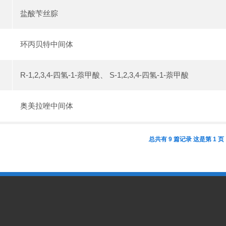
盐酸苄丝腙
环丙贝特中间体
R-1,2,3,4-四氢-1-萘甲酸、 S-1,2,3,4-四氢-1-萘甲酸
奥美拉唑中间体
总共有 9 篇记录 这是第 1 页