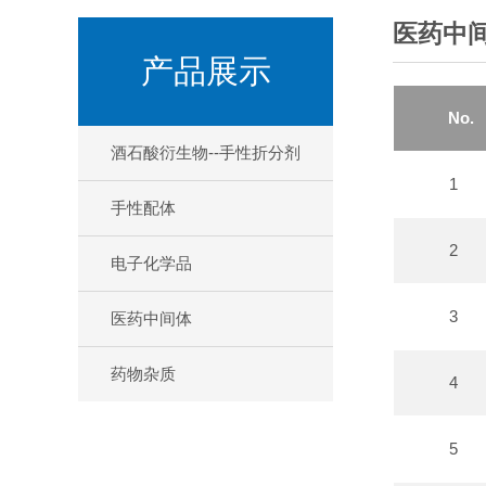
医药中
产品展示
No.
酒石酸衍生物--手性折分剂
1
手性配体
2
电子化学品
3
医药中间体
药物杂质
4
5