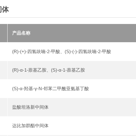
间体
产品名称
(R)-(+)-四氢呋喃-2-甲酸、(S)-(-)-四氢呋喃-2-甲酸
(R)-α-1-萘基乙胺、(S)-α-1-萘基乙胺
(S)-α-羟基-γ-N-邻苯二甲酰亚氨基丁酸
盐酸坦洛新中间体
达比加群酯中间体